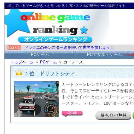
探しているゲームがきっと見つかる！PC･スマホの総合ゲーム情報サイト
Topix１
ドラクエのモンスター達を率いて世界を旅しよう！
PCゲーム
PCアダルトゲーム
※18
トップページ
＞
PCゲーム
＞ カーレース
１位
ドリフトシティ
カートゥーンレンダリングによるコミ
性、そしてスピーディなレースが特徴
中でドライバーとのストリートレーシ
ースター、ドリフト、180°ターンな