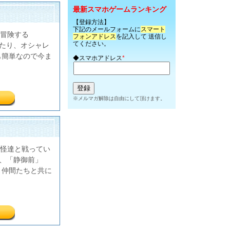
最新スマホゲームランキング
【登録方法】
下記のメールフォームに
スマート
冒険する
フォンアドレス
を記入して 送信し
てください。
したり、オシャレ
も簡単なので今ま
◆スマホアドレス
*
※メルマガ解除は自由にして頂けます。
怪達と戦ってい
て、「静御前」
、仲間たちと共に