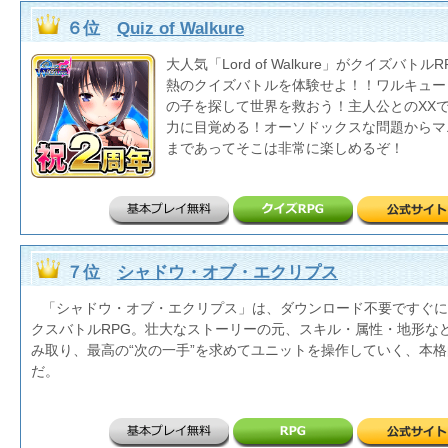
６位
Quiz of Walkure
大人気「Lord of Walkure」がクイズバト
熱のクイズバトルを体験せよ！！ワルキュー
の子を探して世界を救おう！主人公とのXX
力に目覚める！オーソドックスな問題からマ
まであってそこは非常に楽しめるぞ！
７位
シャドウ・オブ・エクリプス
「シャドウ・オブ・エクリプス」は、ダウンロード不要ですぐに
クスバトルRPG。壮大なストーリーの元、スキル・属性・地形な
み取り、最高の“次の一手”を求めてユニットを操作していく、本
だ。