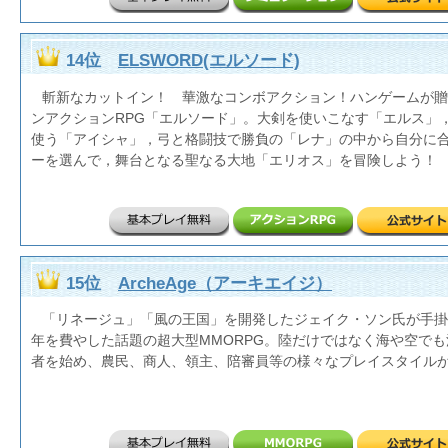
14位
ELSWORD(エルソード)
斬新なカットイン！ 華激なコンボアクション！ハンゲームが贈
ンアクションRPG「エルソード」。大剣を使いこなす「エルス」
使う「アイシャ」，弓と格闘技で勝負の「レナ」の中から自分に
ーを選んで，舞台となる聖なる大地「エリオス」を冒険しよう！
15位
ArcheAge（アーキエイジ）
「リネージュ」「風の王国」を開発したジェイク・ソン氏が手掛
年を費やした話題の超大型MMORPG。陸だけではなく海や空で
者を始め、農民、商人、領主、陪審員等の様々なプレイスタイル