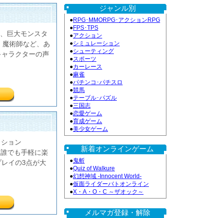
ジャンル別
●
RPG･MMORPG･アクションRPG
●
FPS･TPS
、巨大モンスタ
●
アクション
●
シミュレーション
・魔術師など、あ
●
シューティング
キャラクターの声
●
スポーツ
●
カーレース
●
麻雀
●
パチンコ･パチスロ
●
競馬
●
テーブル･パズル
●
三国志
●
恋愛ゲーム
●
育成ゲーム
●
美少女ゲーム
クション
新着オンラインゲーム
性、誰でも手軽に楽
●
鬼斬
レイの3点が大
●
Quiz of Walkure
●
幻想神域 -Innocent World-
●
仮面ライダーバトオンライン
●
X・A・O・C ～ザオック～
メルマガ登録・解除