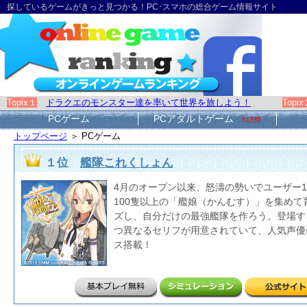
探しているゲームがきっと見つかる！PC･スマホの総合ゲーム情報サイト
Topix１
ドラクエのモンスター達を率いて世界を旅しよう！
Topi
PCゲーム
PCアダルトゲーム
※18禁
トップページ
＞ PCゲーム
１位
艦隊これくしょん
4月のオープン以来、怒濤の勢いでユーザー1
100隻以上の「艦娘（かんむす）」を集めて
ズし、自分だけの最強艦隊を作ろう。登場す
つ異なるセリフが用意されていて、人気声優
ス搭載！