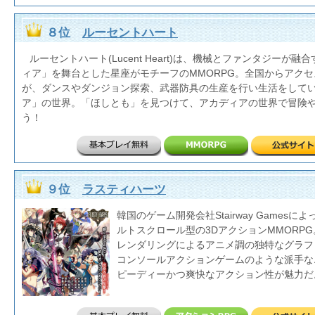
８位
ルーセントハート
ルーセントハート(Lucent Heart)は、機械とファンタジーが
ィア」を舞台とした星座がモチーフのMMORPG。全国からアク
が、ダンスやダンジョン探索、武器防具の生産を行い生活をして
ア」の世界。「ほしとも」を見つけて、アカディアの世界で冒険
う！
９位
ラスティハーツ
韓国のゲーム開発会社Stairway Games
ルトスクロール型の3DアクションMMORP
レンダリングによるアニメ調の独特なグラフ
コンソールアクションゲームのような派手な
ピーディーかつ爽快なアクション性が魅力だ