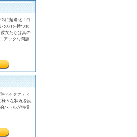
ルRPGに超進化！白
レの力を持つ女
で彼女たちは真の
ニアックな問題
遊べるタクティ
ど様々な状況を読
格的バトルが特徴