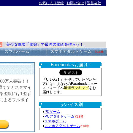
お気に入り登録
|
お問い合せ
|
運営会社
x２
美少女軍艦「艦娘」で最強の艦隊を作ろう！
スマホゲーム
スマホアダルトゲーム
※18禁
Facebookへお届け！
「いいね！」
を押していただいた
00万人突破！！
方には、あなたのFacebookニュー
育ててカスタマイ
スフィードへ
毎週ランキング
をお
届けします。
る艦娘には1艦ず
によるフルボイ
デバイス別
●
PCゲーム
●
PCアダルトゲーム
※18禁
●
スマホゲーム
●
スマホアダルトゲーム
※18禁