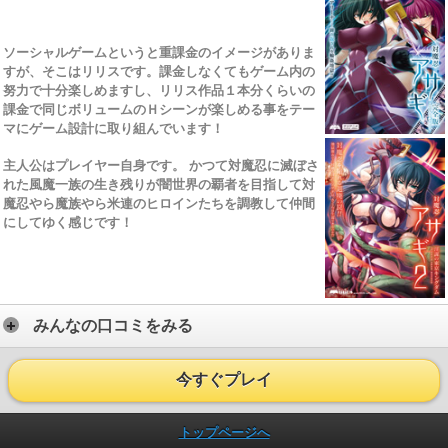
ソーシャルゲームというと重課金のイメージがありま
すが、そこはリリスです。課金しなくてもゲーム内の
努力で十分楽しめますし、リリス作品１本分くらいの
課金で同じボリュームのＨシーンが楽しめる事をテー
マにゲーム設計に取り組んでいます！
主人公はプレイヤー自身です。 かつて対魔忍に滅ぼさ
れた風魔一族の生き残りが闇世界の覇者を目指して対
魔忍やら魔族やら米連のヒロインたちを調教して仲間
にしてゆく感じです！
みんなの口コミをみる
今すぐプレイ
トップページへ