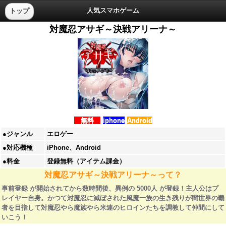
人気スマホゲーム
トップ
対魔忍アサギ～決戦アリーナ～
無料
iphone
Android
●ジャンル
エロゲー
●対応機種
iPhone、Android
●料金
登録無料（アイテム課金）
対魔忍アサギ～決戦アリーナ～って？
事前登録 が開始されてから数時間後、異例の 5000人 が登録！主人公はプ
レイヤー自身。かつて対魔忍に滅ぼされた風魔一族の生き残りが闇世界の覇
者を目指して対魔忍やら魔族やら米連のヒロインたちを調教して仲間にして
いこう！