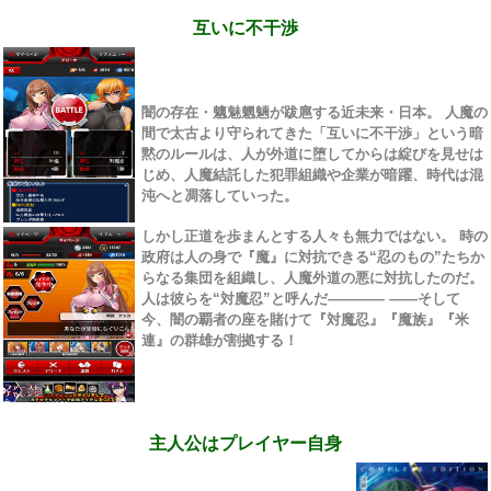
互いに不干渉
闇の存在・魑魅魍魎が跋扈する近未来・日本。 人魔の
間で太古より守られてきた「互いに不干渉」という暗
黙のルールは、人が外道に堕してからは綻びを見せは
じめ、人魔結託した犯罪組織や企業が暗躍、時代は混
沌へと凋落していった。
しかし正道を歩まんとする人々も無力ではない。 時の
政府は人の身で『魔』に対抗できる“忍のもの”たちか
らなる集団を組織し、人魔外道の悪に対抗したのだ。
人は彼らを“対魔忍”と呼んだ―――― ――そして
今、闇の覇者の座を賭けて『対魔忍』『魔族』『米
連』の群雄が割拠する！
主人公はプレイヤー自身