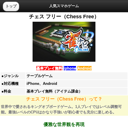
人気スマホゲーム
トップ
チェス フリー（Chess Free）
基本プレイ無料
iphone
Android
●ジャンル
テーブルゲーム
●対応機種
iPhone、Android
●料金
基本プレイ無料（アイテム課金）
チェス フリー（Chess Free）って？
世界中で愛されるキングオブボードゲーム。1人プレイではレベル調整可
能。最強レベルのCPUはかなり手強いが初心者でも充分に楽しめる。
優雅な世界観を再現