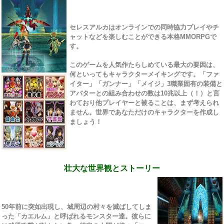
セレスアルカはオンラインでの同時協力プレイやチ
ャットなどを楽しむことができる本格MMORPGで
す。
このゲームを人気作たらしめている最大の要因は、
何といってもキャラクターメイキングです。「ファ
イター」「ガンナー」「メイジ」3職業固有の装備と
アバターとの組み合わせの数は10兆以上（！）と言
わており他プレイヤーと被ることは、まず考えられ
ません。世界であなただけのキャラクターを作成し
ましょう！
壮大な世界観とストーリー
50年前に突如出現し、城周辺の村々を滅ばしてしま
った「カエルム」と呼ばれるモンスター達。彼らに